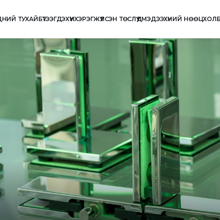
ДНИЙ ТУХАЙ
БҮТЭЭГДЭХҮҮН
ХЭРЭГЖҮҮЛСЭН ТӨСЛҮҮД
МЭДЭЭ
ХҮНИЙ НӨӨЦ
ХОЛ