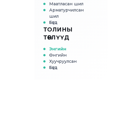
Маатласан шил
Арматурчилсан
шил
Бүгд
ТОЛИНЫ
ТӨРЛҮҮД
Энгийн
Өнгийн
Хуучруулсан
Бүгд