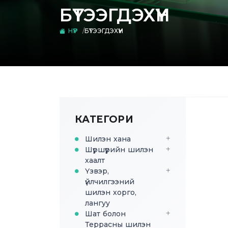
БҮТЭЭГДЭХҮҮН
НҮҮР
БҮТЭЭГДЭХҮҮН
КАТЕГОРИ
Шилэн хана
Шүршүүрийн шилэн
хаалт
Үзвэр,
үйлчилгээний
шилэн хорго,
лангуу
Шат болон
Террасны шилэн