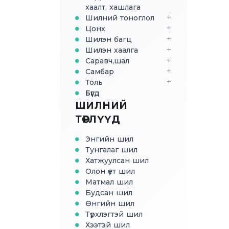
хаалт, хашлага
Шилний тоноглол
Цонх
Шилэн багц
Шилэн хаалга
Саравч,шал
Самбар
Толь
Бүгд
ШИЛНИЙ
ТӨРЛҮҮД
Энгийн шил
Тунгалаг шил
Хатжуулсан шил
Олон үет шил
Матмал шил
Будсан шил
Өнгийн шил
Түрхлэгтэй шил
Хээтэй шил