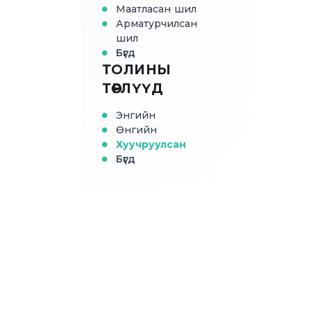
Маатласан шил
Арматурчилсан
шил
Бүгд
ТОЛИНЫ
ТӨРЛҮҮД
Энгийн
Өнгийн
Хуучруулсан
Бүгд