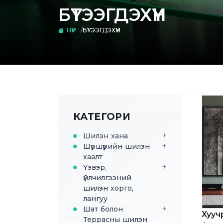
БҮТЭЭГДЭХҮҮН
НҮҮР
БҮТЭЭГДЭХҮҮН
КАТЕГОРИ
Шилэн хана
Шүршүүрийн шилэн
хаалт
Үзвэр,
үйлчилгээний
шилэн хорго,
лангуу
Шат болон
Хууч
Террасны шилэн