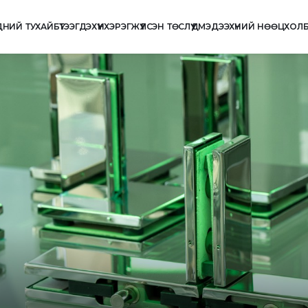
ДНИЙ ТУХАЙ
БҮТЭЭГДЭХҮҮН
ХЭРЭГЖҮҮЛСЭН ТӨСЛҮҮД
МЭДЭЭ
ХҮНИЙ НӨӨЦ
ХОЛ