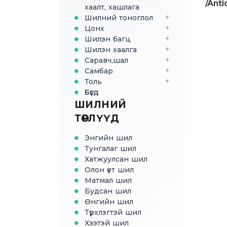
/Anti
хаалт, хашлага
Шилний тоноглол
Цонх
Шилэн багц
Шилэн хаалга
Саравч,шал
Самбар
Толь
Бүгд
ШИЛНИЙ
ТӨРЛҮҮД
Энгийн шил
Тунгалаг шил
Хатжуулсан шил
Олон үет шил
Матмал шил
Будсан шил
Өнгийн шил
Түрхлэгтэй шил
Хээтэй шил