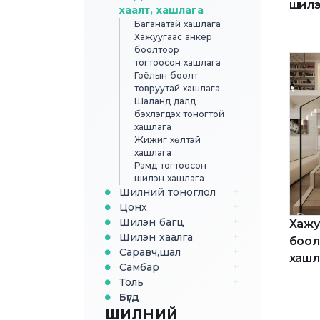
шилэ
хаалт, хашлага
Баганатай хашлага
Хажуугаас анкер
боолтоор
тогтоосон хашлага
Гоёлын боолт
товруутай хашлага
Шаланд далд
бэхлэгдэх тоногтой
хашлага
Жижиг хөлтэй
хашлага
Рамд тогтоосон
шилэн хашлага
Шилний тоноглол
Цонх
Шилэн багц
Хажу
Шилэн хаалга
боол
Саравч,шал
хашл
Самбар
Толь
Бүгд
ШИЛНИЙ