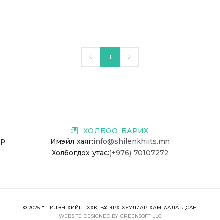
1
ХОЛБОО БАРИХ
-р
Имэйл хаяг:
info@shilenkhiits.mn
Холбогдох утас:
(+976) 70107272
© 2025 "ШИЛЭН ХИЙЦ" ХХК, БҮХ ЭРХ ХУУЛИАР ХАМГААЛАГДСАН
WEBSITE
DESIGNED BY
GREENSOFT
LLC