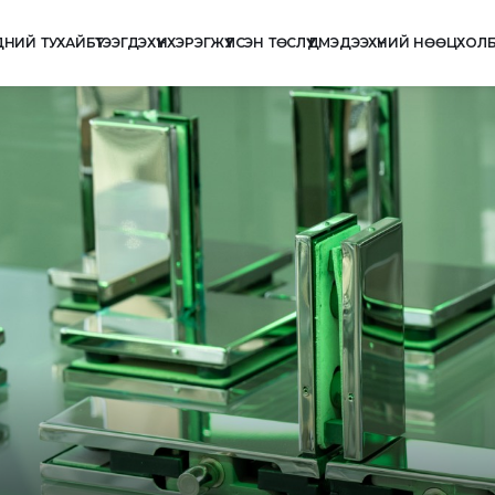
ДНИЙ ТУХАЙ
БҮТЭЭГДЭХҮҮН
ХЭРЭГЖҮҮЛСЭН ТӨСЛҮҮД
МЭДЭЭ
ХҮНИЙ НӨӨЦ
ХОЛ