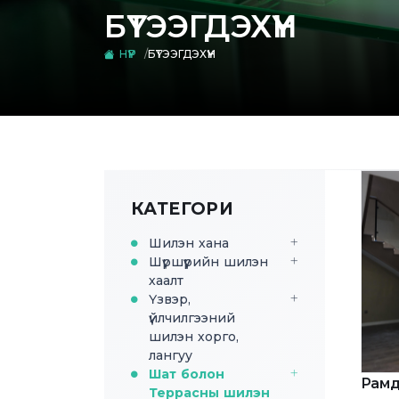
БҮТЭЭГДЭХҮҮН
НҮҮР
БҮТЭЭГДЭХҮҮН
КАТЕГОРИ
Шилэн хана
Шүршүүрийн шилэн
хаалт
Үзвэр,
үйлчилгээний
шилэн хорго,
лангуу
Шат болон
Рамд
Террасны шилэн