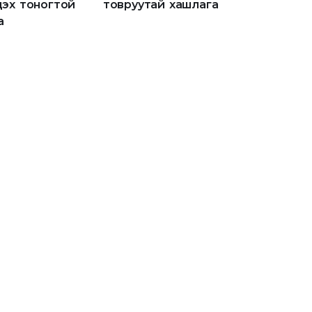
дэх тоногтой
товруутай хашлага
а