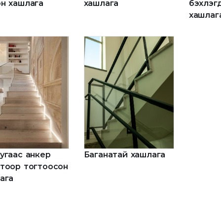
н хашлага
хашлага
бэхлэг
хашлаг
угаас анкер
Баганатай хашлага
тоор тогтоосон
ага