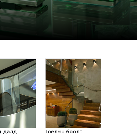
д далд
Гоёлын боолт