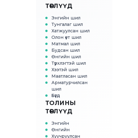
ТӨРЛҮҮД
Энгийн шил
Тунгалаг шил
Хатжуулсан шил
Олон үет шил
Матмал шил
Будсан шил
Өнгийн шил
Түрхлэгтэй шил
Хээтэй шил
Маатласан шил
Арматурчилсан
шил
Бүгд
ТОЛИНЫ
ТӨРЛҮҮД
Энгийн
Өнгийн
Хуучруулсан