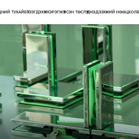
ДНИЙ ТУХАЙ
БҮТЭЭГДЭХҮҮН
ХЭРЭГЖҮҮЛСЭН ТӨСЛҮҮД
МЭДЭЭ
ХҮНИЙ НӨӨЦ
ХОЛ