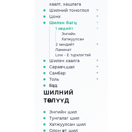
хаалт, хашлага
Шилний тоноглол
Цонх
Шилэн багц
1 хөндийт
Энгийн
Хатжуулсан
2 хөндийт
Ламинат
Low - E түрхлэгтэй
Шилэн хаалга
Саравч,шал
Самбар
Толь
Бүгд
ШИЛНИЙ
ТӨРЛҮҮД
Энгийн шил
Тунгалаг шил
Хатжуулсан шил
Олон үет шил