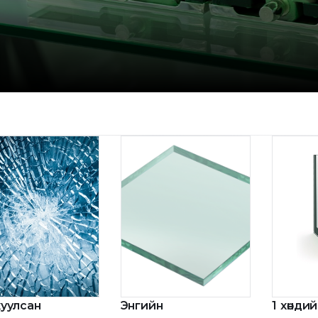
уулсан
Энгийн
1 хөнди