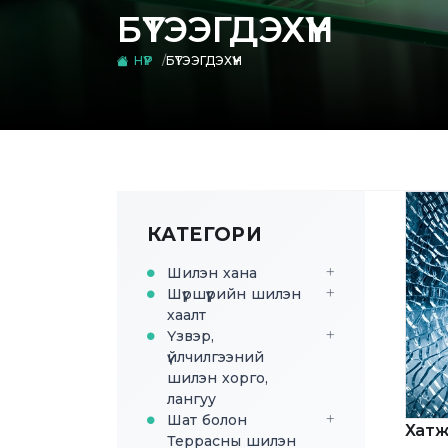
БҮТЭЭГДЭХҮҮН
НҮҮР
БҮТЭЭГДЭХҮҮН
КАТЕГОРИ
Шилэн хана
Шүршүүрийн шилэн
хаалт
Үзвэр,
үйлчилгээний
шилэн хорго,
лангуу
Шат болон
Хатж
Террасны шилэн