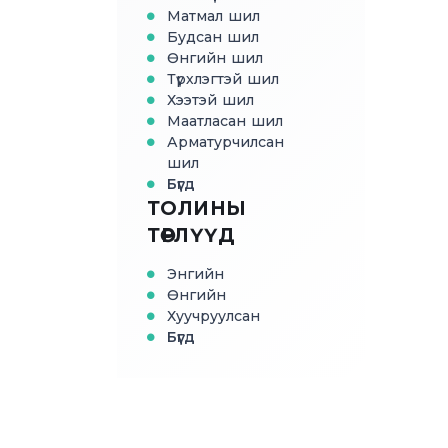
Матмал шил
Будсан шил
Өнгийн шил
Түрхлэгтэй шил
Хээтэй шил
Маатласан шил
Арматурчилсан
шил
Бүгд
ТОЛИНЫ
ТӨРЛҮҮД
Энгийн
Өнгийн
Хуучруулсан
Бүгд