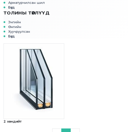
Арматурчилсан шил
Бүгд
ТОЛИНЫ ТӨРЛҮҮД
Энгийн
Өнгийн
Хуучруулсан
Бүгд
2 хөндийт