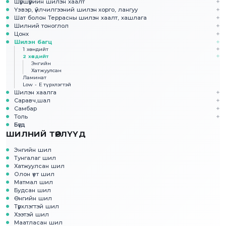
Шүршүүрийн шилэн хаалт
Үзвэр, үйлчилгээний шилэн хорго, лангуу
Шат болон Террасны шилэн хаалт, хашлага
Шилний тоноглол
Цонх
Шилэн багц
1 хөндийт
2 хөндийт
Энгийн
Хатжуулсан
Ламинат
Low - E түрхлэгтэй
Шилэн хаалга
Саравч,шал
Самбар
Толь
Бүгд
ШИЛНИЙ ТӨРЛҮҮД
Энгийн шил
Тунгалаг шил
Хатжуулсан шил
Олон үет шил
Матмал шил
Будсан шил
Өнгийн шил
Түрхлэгтэй шил
Хээтэй шил
Маатласан шил