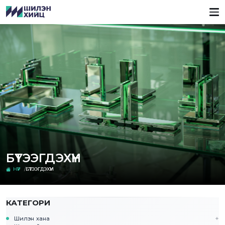
БҮТЭЭГДЭХҮҮН
НҮҮР
БҮТЭЭГДЭХҮҮН
КАТЕГОРИ
Шилэн хана