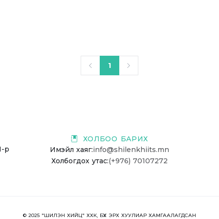
1
ХОЛБОО БАРИХ
1-р
Имэйл хаяг:
info@shilenkhiits.mn
Холбогдох утас:
(+976) 70107272
© 2025 "ШИЛЭН ХИЙЦ" ХХК, БҮХ ЭРХ ХУУЛИАР ХАМГААЛАГДСАН