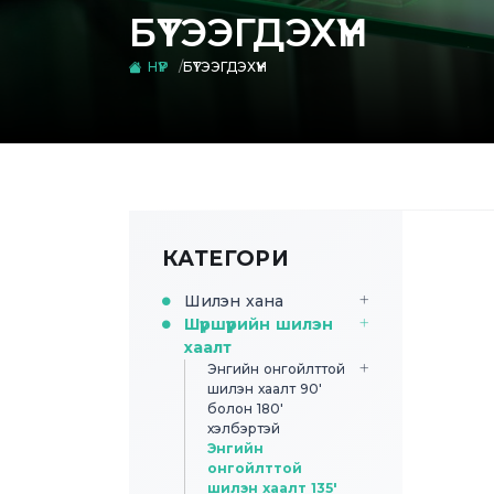
БҮТЭЭГДЭХҮҮН
НҮҮР
БҮТЭЭГДЭХҮҮН
КАТЕГОРИ
Шилэн хана
Шүршүүрийн шилэн
хаалт
Энгийн онгойлттой
шилэн хаалт 90'
болон 180'
хэлбэртэй
Энгийн
онгойлттой
шилэн хаалт 135'