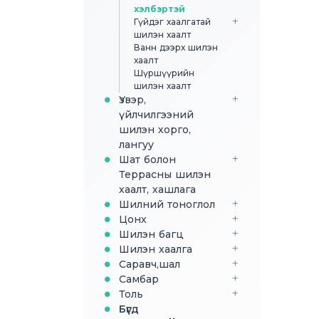
хэлбэртэй
Гүйдэг хаалгатай
шилэн хаалт
Ванн дээрх шилэн
хаалт
Шүршүүрийн
шилэн хаалт
Үзвэр,
үйлчилгээний
шилэн хорго,
лангуу
Шат болон
Террасны шилэн
хаалт, хашлага
Шилний тоноглол
Цонх
Шилэн багц
Шилэн хаалга
Саравч,шал
Самбар
Толь
Бүгд