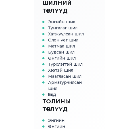
ШИЛНИЙ
ТӨРЛҮҮД
Энгийн шил
Тунгалаг шил
Хатжуулсан шил
Олон үет шил
Матмал шил
Будсан шил
Өнгийн шил
Түрхлэгтэй шил
Хээтэй шил
Маатласан шил
Арматурчилсан
шил
Бүгд
ТОЛИНЫ
ТӨРЛҮҮД
Энгийн
Өнгийн