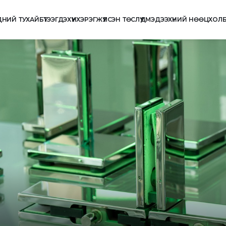
ДНИЙ ТУХАЙ
БҮТЭЭГДЭХҮҮН
ХЭРЭГЖҮҮЛСЭН ТӨСЛҮҮД
МЭДЭЭ
ХҮНИЙ НӨӨЦ
ХОЛ