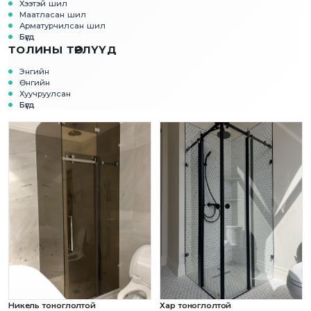
Хээтэй шил
Маатласан шил
Арматурчилсан шил
Бүгд
ТОЛИНЫ ТӨРЛҮҮД
Энгийн
Өнгийн
Хуучруулсан
Бүгд
Никель тоноглолтой
Хар тоноглолтой