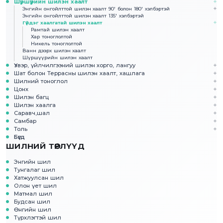
Шүршүүрийн шилэн хаалт
Энгийн онгойлттой шилэн хаалт 90' болон 180' хэлбэртэй
Энгийн онгойлттой шилэн хаалт 135' хэлбэртэй
Гүйдэг хаалгатай шилэн хаалт
Рамтай шилэн хаалт
Хар тоноглолтой
Никель тоноглолтой
Ванн дээрх шилэн хаалт
Шүршүүрийн шилэн хаалт
Үзвэр, үйлчилгээний шилэн хорго, лангуу
Шат болон Террасны шилэн хаалт, хашлага
Шилний тоноглол
Цонх
Шилэн багц
Шилэн хаалга
Саравч,шал
Самбар
Толь
Бүгд
ШИЛНИЙ ТӨРЛҮҮД
Энгийн шил
Тунгалаг шил
Хатжуулсан шил
Олон үет шил
Матмал шил
Будсан шил
Өнгийн шил
Түрхлэгтэй шил