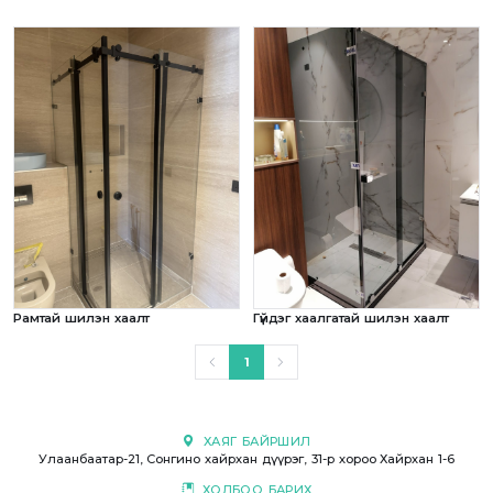
Рамтай шилэн хаалт
Гүйдэг хаалгатай шилэн хаалт
1
ХАЯГ БАЙРШИЛ
Улаанбаатар-21, Сонгино хайрхан дүүрэг, 31-р хороо Хайрхан 1-6
ХОЛБОО БАРИХ