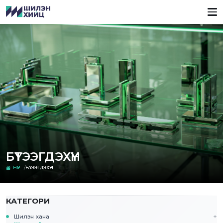
БҮТЭЭГДЭХҮҮН
НҮҮР
БҮТЭЭГДЭХҮҮН
КАТЕГОРИ
Шилэн хана