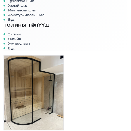
Түрхлэгтэй шил
Хээтэй шил
Маатласан шил
Арматурчилсан шил
Бүгд
ТОЛИНЫ ТӨРЛҮҮД
Энгийн
Өнгийн
Хуучруулсан
Бүгд