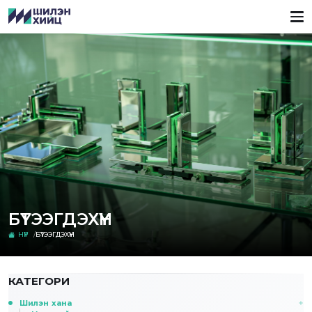
БҮТЭЭГДЭХҮҮН
НҮҮР
БҮТЭЭГДЭХҮҮН
КАТЕГОРИ
Шилэн хана