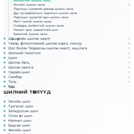
Маталттай шилэн хана
Энгийн шилэн хана
Партишн хүрээтэй давхар шилэн хана
Дуу тусгаарлалтын партишн шилэн хана
Партишн хүрээтэй дан шилэн хана
Матт хээтэй шилэн хана
Спайдер холболттой шилэн хана
Нэмэлт рам, хуваалттай шил
Ховилтой шилэн хана
Шүршүүрийн шилэн хаалт
Үзвэр, үйлчилгээний шилэн хорго, лангуу
Шат болон Террасны шилэн хаалт, хашлага
Шилний тоноглол
Цонх
Шилэн багц
Шилэн хаалга
Саравч,шал
Самбар
Толь
Бүгд
ШИЛНИЙ ТӨРЛҮҮД
Энгийн шил
Тунгалаг шил
Хатжуулсан шил
Олон үет шил
Матмал шил
Будсан шил
Өнгийн шил