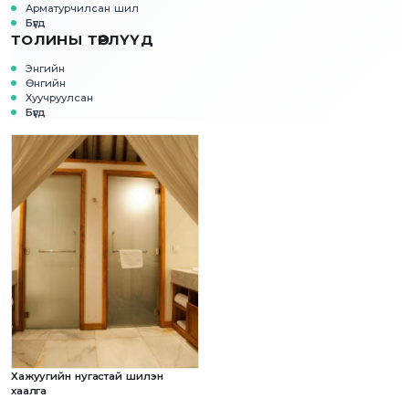
Арматурчилсан шил
Бүгд
ТОЛИНЫ ТӨРЛҮҮД
Энгийн
Өнгийн
Хуучруулсан
Бүгд
Хажуугийн нугастай шилэн
хаалга