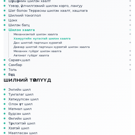
Шүршүүрийн шилэн хаалт
Үзвэр, үйлчилгээний шилэн хорго, лангуу
Шат болон Террасны шилэн хаалт, хашлага
Шилний тоноглол
Цонх
Шилэн багц
Шилэн хаалга
Механизмтай шилэн хаалга
Хажуугийн нугастай шилэн хаалга
Дан шилтэй партишн хүрээтэй
Давхар шилтэй партишн хүрээтэй шилэн хаалга
Механик гүйдэг шилэн хаалга
Автомат гүйдэг хаалга
Саравч,шал
Самбар
Толь
Бүгд
ШИЛНИЙ ТӨРЛҮҮД
Энгийн шил
Тунгалаг шил
Хатжуулсан шил
Олон үет шил
Матмал шил
Будсан шил
Өнгийн шил
Түрхлэгтэй шил
Хээтэй шил
Маатласан шил