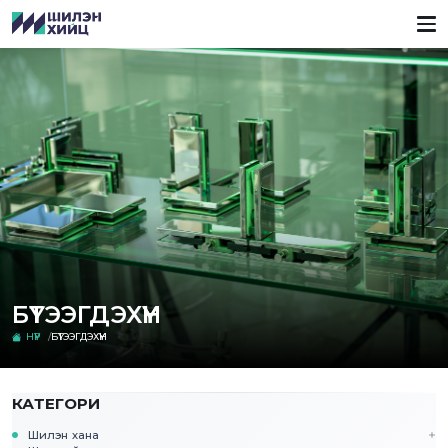
БҮТЭЭГДЭХҮҮН
НҮҮР
БҮТЭЭГДЭХҮҮН
КАТЕГОРИ
Шилэн хана