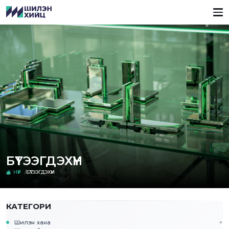
БҮТЭЭГДЭХҮҮН
НҮҮР
БҮТЭЭГДЭХҮҮН
КАТЕГОРИ
Шилэн хана