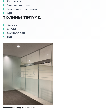
Хээтэй шил
Маатласан шил
Арматурчилсан шил
Бүгд
ТОЛИНЫ ТӨРЛҮҮД
Энгийн
Өнгийн
Хуучруулсан
Бүгд
Автомат гүйдэг хаалга