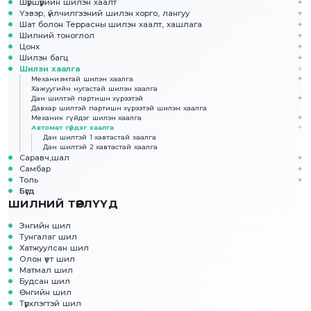
Шүршүүрийн шилэн хаалт
Үзвэр, үйлчилгээний шилэн хорго, лангуу
Шат болон Террасны шилэн хаалт, хашлага
Шилний тоноглол
Цонх
Шилэн багц
Шилэн хаалга
Механизмтай шилэн хаалга
Хажуугийн нугастай шилэн хаалга
Дан шилтэй партишн хүрээтэй
Давхар шилтэй партишн хүрээтэй шилэн хаалга
Механик гүйдэг шилэн хаалга
Автомат гүйдэг хаалга
Дан шилтэй 1 хавтастай хаалга
Дан шилтэй 2 хавтастай хаалга
Саравч,шал
Самбар
Толь
Бүгд
ШИЛНИЙ ТӨРЛҮҮД
Энгийн шил
Тунгалаг шил
Хатжуулсан шил
Олон үет шил
Матмал шил
Будсан шил
Өнгийн шил
Түрхлэгтэй шил