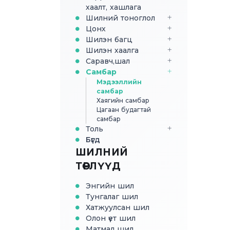
хаалт, хашлага
Шилний тоноглол
Цонх
Шилэн багц
Шилэн хаалга
Саравч,шал
Самбар
Мэдээллийн
самбар
Хаягийн самбар
Цагаан будагтай
самбар
Толь
Бүгд
ШИЛНИЙ
ТӨРЛҮҮД
Энгийн шил
Тунгалаг шил
Хатжуулсан шил
Олон үет шил
Матмал шил