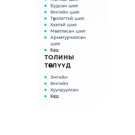
Будсан шил
Өнгийн шил
Түрхлэгтэй шил
Хээтэй шил
Маатласан шил
Арматурчилсан
шил
Бүгд
ТОЛИНЫ
ТӨРЛҮҮД
Энгийн
Өнгийн
Хуучруулсан
Бүгд