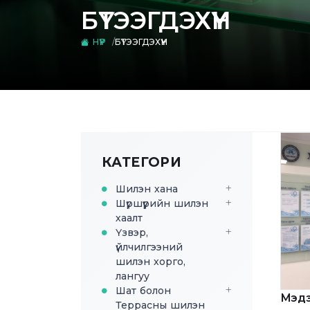
БҮТЭЭГДЭХҮҮН
НҮҮР
БҮТЭЭГДЭХҮҮН
КАТЕГОРИ
Шилэн хана
Шүршүүрийн шилэн
хаалт
Үзвэр,
үйлчилгээний
шилэн хорго,
лангуу
Шат болон
Мэдэ
Террасны шилэн