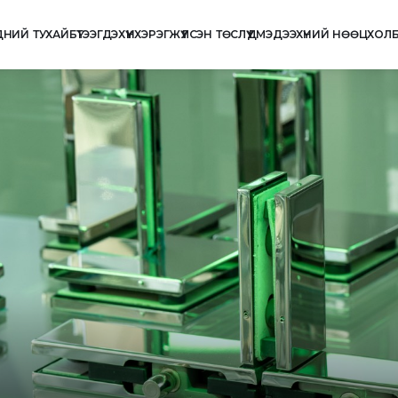
ДНИЙ ТУХАЙ
БҮТЭЭГДЭХҮҮН
ХЭРЭГЖҮҮЛСЭН ТӨСЛҮҮД
МЭДЭЭ
ХҮНИЙ НӨӨЦ
ХОЛ