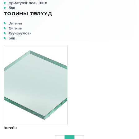
Арматурчилсан шил
Бүгд
ТОЛИНЫ ТӨРЛҮҮД
Энгийн
Өнгийн
Хуучруулсан
Бүгд
Энгийн