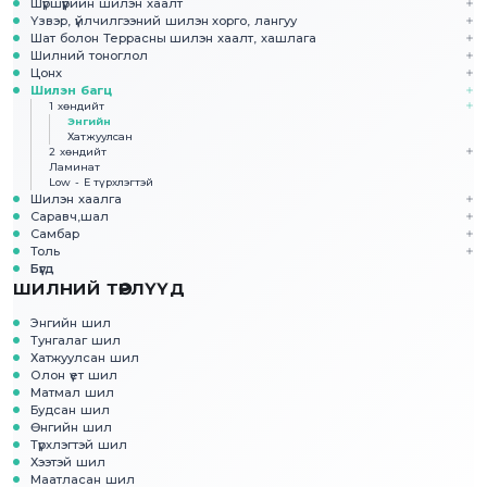
Шүршүүрийн шилэн хаалт
Үзвэр, үйлчилгээний шилэн хорго, лангуу
Шат болон Террасны шилэн хаалт, хашлага
Шилний тоноглол
Цонх
Шилэн багц
1 хөндийт
Энгийн
Хатжуулсан
2 хөндийт
Ламинат
Low - E түрхлэгтэй
Шилэн хаалга
Саравч,шал
Самбар
Толь
Бүгд
ШИЛНИЙ ТӨРЛҮҮД
Энгийн шил
Тунгалаг шил
Хатжуулсан шил
Олон үет шил
Матмал шил
Будсан шил
Өнгийн шил
Түрхлэгтэй шил
Хээтэй шил
Маатласан шил