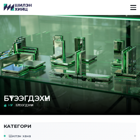
БҮТЭЭГДЭХҮҮН
НҮҮР
БҮТЭЭГДЭХҮҮН
КАТЕГОРИ
Шилэн хана