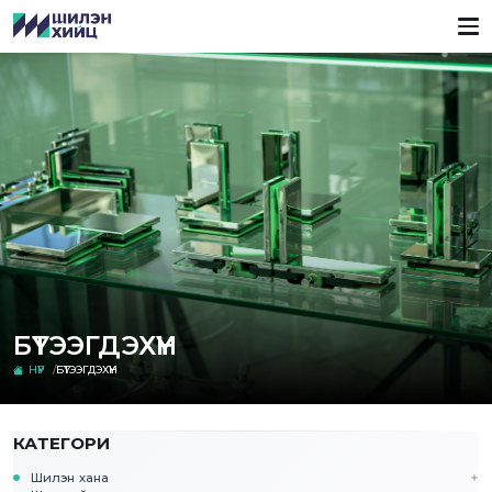
БҮТЭЭГДЭХҮҮН
НҮҮР
БҮТЭЭГДЭХҮҮН
КАТЕГОРИ
Шилэн хана