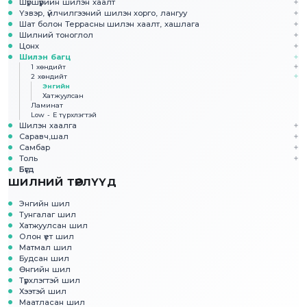
Шүршүүрийн шилэн хаалт
Үзвэр, үйлчилгээний шилэн хорго, лангуу
Шат болон Террасны шилэн хаалт, хашлага
Шилний тоноглол
Цонх
Шилэн багц
1 хөндийт
2 хөндийт
Энгийн
Хатжуулсан
Ламинат
Low - E түрхлэгтэй
Шилэн хаалга
Саравч,шал
Самбар
Толь
Бүгд
ШИЛНИЙ ТӨРЛҮҮД
Энгийн шил
Тунгалаг шил
Хатжуулсан шил
Олон үет шил
Матмал шил
Будсан шил
Өнгийн шил
Түрхлэгтэй шил
Хээтэй шил
Маатласан шил