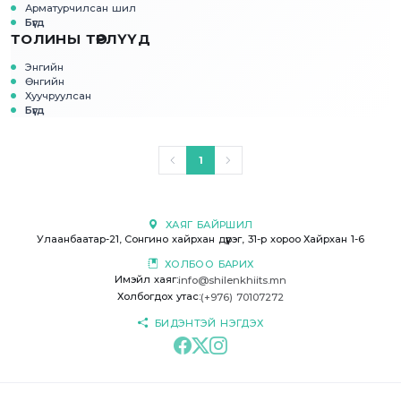
Арматурчилсан шил
Бүгд
ТОЛИНЫ ТӨРЛҮҮД
Энгийн
Өнгийн
Хуучруулсан
Бүгд
1
ХАЯГ БАЙРШИЛ
Улаанбаатар-21, Сонгино хайрхан дүүрэг, 31-р хороо Хайрхан 1-6
ХОЛБОО БАРИХ
Имэйл хаяг:
info@shilenkhiits.mn
Холбогдох утас:
(+976) 70107272
БИДЭНТЭЙ НЭГДЭХ