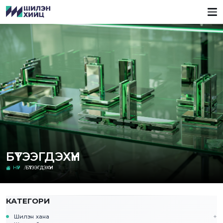
БҮТЭЭГДЭХҮҮН
НҮҮР
БҮТЭЭГДЭХҮҮН
КАТЕГОРИ
Шилэн хана