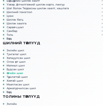
Шүршүүрийн шилэн хаалт
Үзвэр, үйлчилгээний шилэн хорго, лангуу
Шат болон Террасны шилэн хаалт, хашлага
Шилний тоноглол
Цонх
Шилэн багц
Шилэн хаалга
Саравч,шал
Самбар
Толь
Бүгд
ШИЛНИЙ ТӨРЛҮҮД
Энгийн шил
Тунгалаг шил
Хатжуулсан шил
Олон үет шил
Матмал шил
Будсан шил
Өнгийн шил
Түрхлэгтэй шил
Хээтэй шил
Маатласан шил
Арматурчилсан шил
Бүгд
ТОЛИНЫ ТӨРЛҮҮД
Энгийн