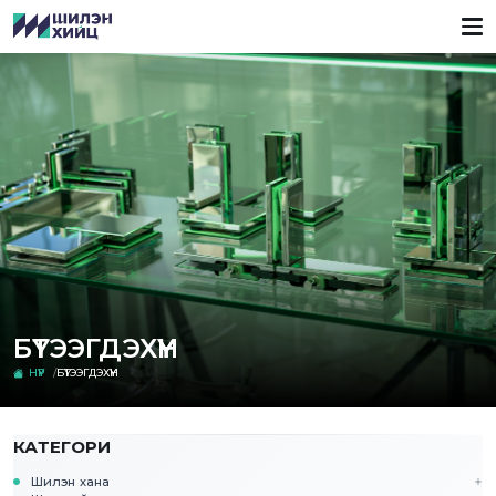
БҮТЭЭГДЭХҮҮН
НҮҮР
БҮТЭЭГДЭХҮҮН
КАТЕГОРИ
Шилэн хана