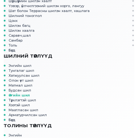
Шүршүүрийн шилэн хаалт
Үзвэр, үйлчилгээний шилэн хорго, лангуу
Шат болон Террасны шилэн хаалт, хашлага
Шилний тоноглол
Цонх
Шилэн багц
Шилэн хаалга
Саравч,шал
Самбар
Толь
Бүгд
ШИЛНИЙ ТӨРЛҮҮД
Энгийн шил
Тунгалаг шил
Хатжуулсан шил
Олон үет шил
Матмал шил
Будсан шил
Өнгийн шил
Түрхлэгтэй шил
Хээтэй шил
Маатласан шил
Арматурчилсан шил
Бүгд
ТОЛИНЫ ТӨРЛҮҮД
Энгийн