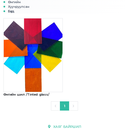
Өнгийн
Хуучруулсан
Бүгд
Өнгийн шил /Tinted glass/
1
ХАЯГ БАЙРШИЛ