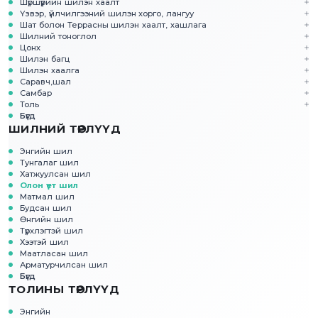
Шүршүүрийн шилэн хаалт
Үзвэр, үйлчилгээний шилэн хорго, лангуу
Шат болон Террасны шилэн хаалт, хашлага
Шилний тоноглол
Цонх
Шилэн багц
Шилэн хаалга
Саравч,шал
Самбар
Толь
Бүгд
ШИЛНИЙ ТӨРЛҮҮД
Энгийн шил
Тунгалаг шил
Хатжуулсан шил
Олон үет шил
Матмал шил
Будсан шил
Өнгийн шил
Түрхлэгтэй шил
Хээтэй шил
Маатласан шил
Арматурчилсан шил
Бүгд
ТОЛИНЫ ТӨРЛҮҮД
Энгийн