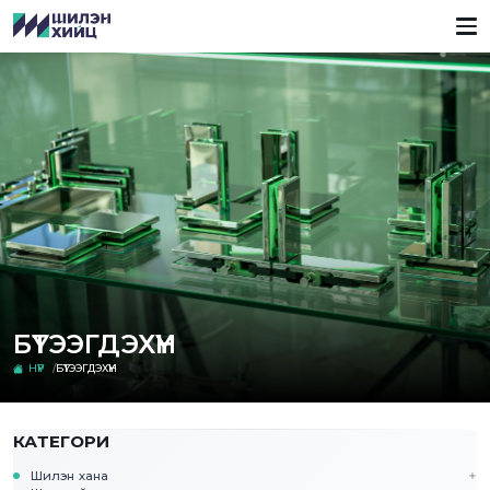
БҮТЭЭГДЭХҮҮН
НҮҮР
БҮТЭЭГДЭХҮҮН
КАТЕГОРИ
Шилэн хана