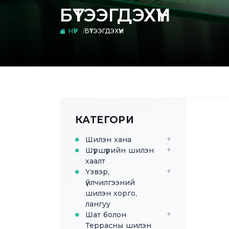
БҮТЭЭГДЭХҮҮН
НҮҮР
БҮТЭЭГДЭХҮҮН
КАТЕГОРИ
Шилэн хана
Шүршүүрийн шилэн
хаалт
Үзвэр,
үйлчилгээний
шилэн хорго,
лангуу
Шат болон
Террасны шилэн