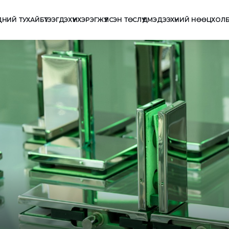
ДНИЙ ТУХАЙ
БҮТЭЭГДЭХҮҮН
ХЭРЭГЖҮҮЛСЭН ТӨСЛҮҮД
МЭДЭЭ
ХҮНИЙ НӨӨЦ
ХОЛ