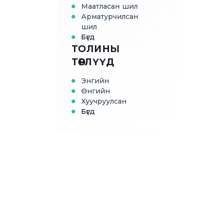
Маатласан шил
Арматурчилсан
шил
Бүгд
ТОЛИНЫ
ТӨРЛҮҮД
Энгийн
Өнгийн
Хуучруулсан
Бүгд