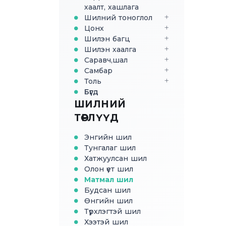
хаалт, хашлага
Шилний тоноглол
Цонх
Шилэн багц
Шилэн хаалга
Саравч,шал
Самбар
Толь
Бүгд
ШИЛНИЙ
ТӨРЛҮҮД
Энгийн шил
Тунгалаг шил
Хатжуулсан шил
Олон үет шил
Матмал шил
Будсан шил
Өнгийн шил
Түрхлэгтэй шил
Хээтэй шил