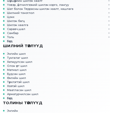
Шүршүүрийн шилэн хаалт
Үзвэр, үйлчилгээний шилэн хорго, лангуу
Шат болон Террасны шилэн хаалт, хашлага
Шилний тоноглол
Цонх
Шилэн багц
Шилэн хаалга
Саравч,шал
Самбар
Толь
Бүгд
ШИЛНИЙ ТӨРЛҮҮД
Энгийн шил
Тунгалаг шил
Хатжуулсан шил
Олон үет шил
Матмал шил
Будсан шил
Өнгийн шил
Түрхлэгтэй шил
Хээтэй шил
Маатласан шил
Арматурчилсан шил
Бүгд
ТОЛИНЫ ТӨРЛҮҮД
Энгийн