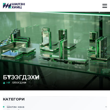
БҮТЭЭГДЭХҮҮН
НҮҮР
БҮТЭЭГДЭХҮҮН
КАТЕГОРИ
Шилэн хана