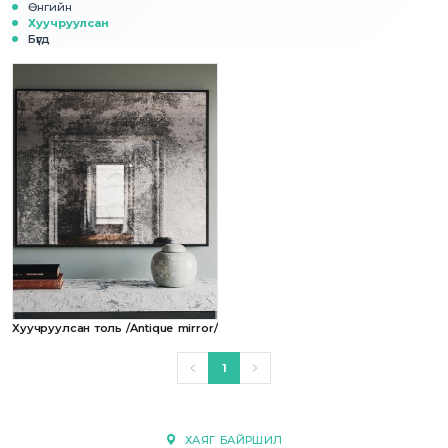
Өнгийн
Хуучруулсан
Бүгд
Хуучруулсан толь /Antique mirror/
1
ХАЯГ БАЙРШИЛ