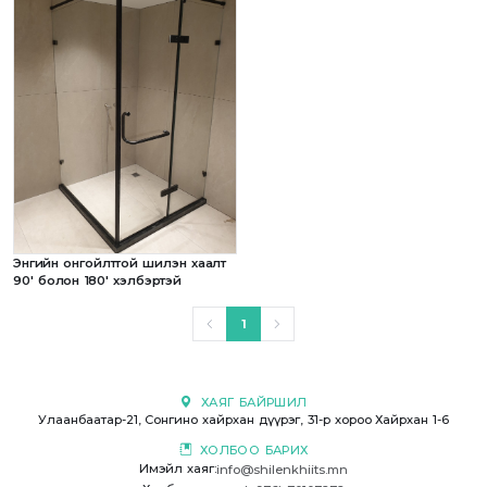
Энгийн онгойлттой шилэн хаалт
90' болон 180' хэлбэртэй
1
ХАЯГ БАЙРШИЛ
Улаанбаатар-21, Сонгино хайрхан дүүрэг, 31-р хороо Хайрхан 1-6
ХОЛБОО БАРИХ
Имэйл хаяг:
info@shilenkhiits.mn