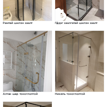
Рамтай шилэн хаалт
Гүйдэг хаалгатай шилэн хаалт
Алтан шар тоноглолтой
Никель тоноглолтой