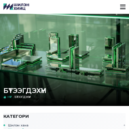
БҮТЭЭГДЭХҮҮН
НҮҮР
БҮТЭЭГДЭХҮҮН
КАТЕГОРИ
Шилэн хана