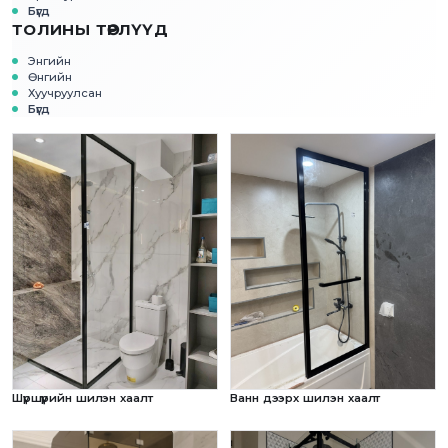
Бүгд
ТОЛИНЫ ТӨРЛҮҮД
Энгийн
Өнгийн
Хуучруулсан
Бүгд
Шүршүүрийн шилэн хаалт
Ванн дээрх шилэн хаалт