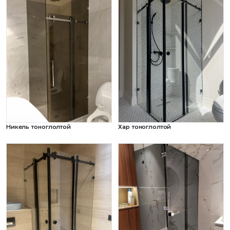
Никель тоноглолтой
Хар тоноглолтой