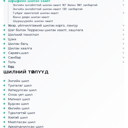
Шүршүүрийн шилэн хаалт
Энгийн онгойлттой шилэн хаалт 90' болон 180' хэлбэртэй
Энгийн онгойлттой шилэн хаалт 135' хэлбэртэй
Гүйдэг хаалгатай шилэн хаалт
Ванн дээрх шилэн хаалт
Шүршүүрийн шилэн хаалт
Үзвэр, үйлчилгээний шилэн хорго, лангуу
Шат болон Террасны шилэн хаалт, хашлага
Шилний тоноглол
Цонх
Шилэн багц
Шилэн хаалга
Саравч,шал
Самбар
Толь
Бүгд
ШИЛНИЙ ТӨРЛҮҮД
Энгийн шил
Тунгалаг шил
Хатжуулсан шил
Олон үет шил
Матмал шил
Будсан шил
Өнгийн шил
Түрхлэгтэй шил
Хээтэй шил
Маатласан шил
Арматурчилсан шил