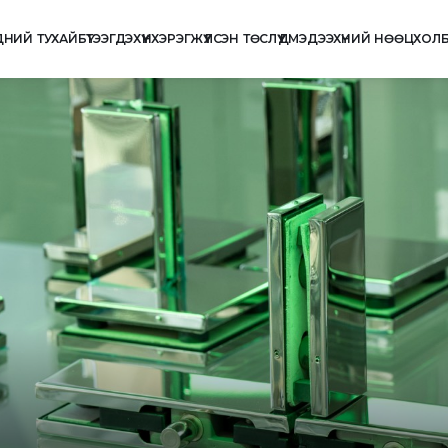
ДНИЙ ТУХАЙ
БҮТЭЭГДЭХҮҮН
ХЭРЭГЖҮҮЛСЭН ТӨСЛҮҮД
МЭДЭЭ
ХҮНИЙ НӨӨЦ
ХОЛ