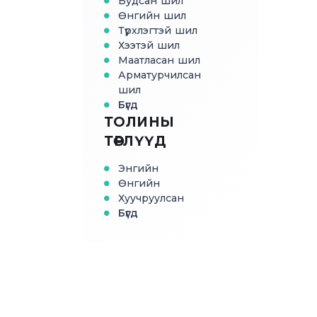
Будсан шил
Өнгийн шил
Түрхлэгтэй шил
Хээтэй шил
Маатласан шил
Арматурчилсан
шил
Бүгд
ТОЛИНЫ
ТӨРЛҮҮД
Энгийн
Өнгийн
Хуучруулсан
Бүгд