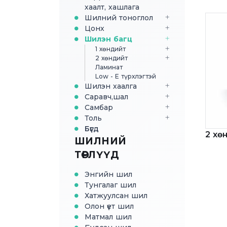
хаалт, хашлага
Шилний тоноглол
Цонх
Шилэн багц
1 хөндийт
2 хөндийт
Ламинат
Low - E түрхлэгтэй
Шилэн хаалга
Саравч,шал
Самбар
Толь
Бүгд
2 хө
ШИЛНИЙ
ТӨРЛҮҮД
Энгийн шил
Тунгалаг шил
Хатжуулсан шил
Олон үет шил
Матмал шил