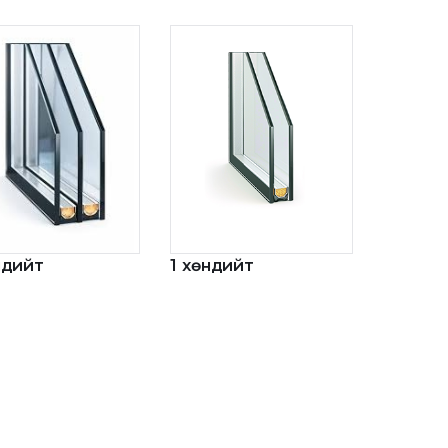
ндийт
1 хөндийт