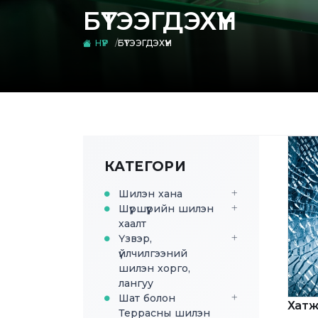
БҮТЭЭГДЭХҮҮН
НҮҮР
БҮТЭЭГДЭХҮҮН
КАТЕГОРИ
Шилэн хана
Шүршүүрийн шилэн
хаалт
Үзвэр,
үйлчилгээний
шилэн хорго,
лангуу
Шат болон
Хатж
Террасны шилэн