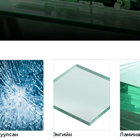
уулсан
Энгийн
Ламина