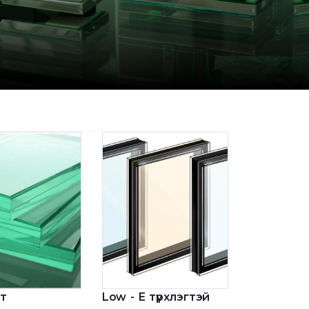
т
Low - E түрхлэгтэй