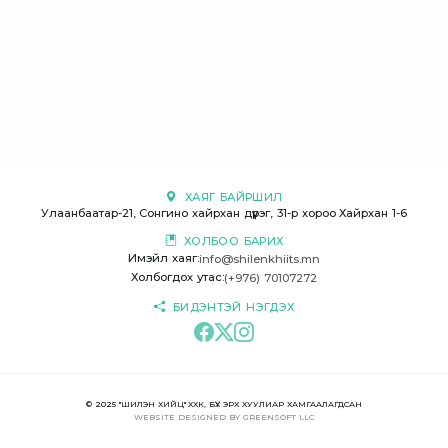
ХАЯГ БАЙРШИЛ
Улаанбаатар-21, Сонгино хайрхан дүүрэг, 31-р хороо Хайрхан 1-6
ХОЛБОО БАРИХ
Имэйл хаяг:
info@shilenkhiits.mn
Холбогдох утас:
(+976) 70107272
БИДЭНТЭЙ НЭГДЭХ
© 2025 "ШИЛЭН ХИЙЦ" ХХК, БҮХ ЭРХ ХУУЛИАР ХАМГААЛАГДСАН
WEBSITE
DESIGNED BY
GREENSOFT
LLC