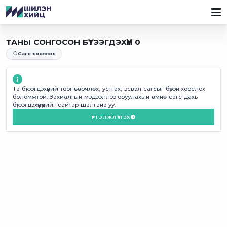
ТАНЫ СОНГОСОН БҮТЭЭГДЭХҮҮН 0
Сагс хоослох
Та бүтээгдэхүүний тоог өөрчлөх, устгах, эсвэл сагсыг бүрэн хоослох
боломжтой. Захиалгын мэдээллээ оруулахын өмнө сагс дахь
бүтээгдэхүүнүүдийг сайтар шалгана уу.
ҮРГЭЛЖЛҮҮЛЭХ