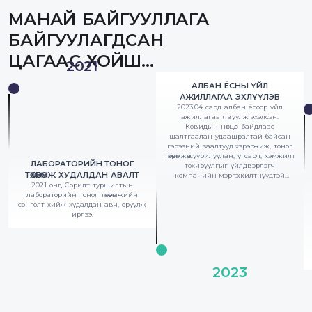
МАНАЙ БАЙГУУЛЛАГА
БАЙГУУЛАГДСАН
ЦАГААС ХОЙШ...
2021
АЛБАН ЁСНЫ ҮЙЛ
АЖИЛЛАГАА ЭХЛҮҮЛЭВ
2023.04 сард албан ёсоор үйл
ажиллагаа явуулж эхэлсэн.
Ковидын нөхцөл байдлаас
шалтгаалан удаашралтай байсан
гэрээний заалтууд хэрэгжиж, тоног
төхөөрөмжөө суурилуулан, угсарч, хэмжилт
ЛАБОРАТОРИЙН ТОНОГ
тохируулгыг үйлдвэрлэгч
ТӨХӨӨРӨМЖ ХУДАЛДАН АВАЛТ
компанийн мэргэжилтнүүдтэй
2021 онд Сорилт туршилтын
хамтран хийж гүйцэтгэв.
лабораторийн тоног төхөөрөмжийн
сонголт хийж худалдан авч, оруулж
ирлээ.
2023