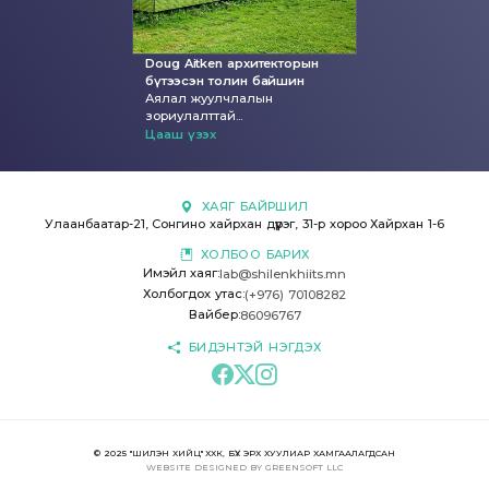
Doug Aitken архитекторын
бүтээсэн толин байшин
Аялал жуулчлалын
зориулалттай...
Цааш үзэх
ХАЯГ БАЙРШИЛ
Улаанбаатар-21, Сонгино хайрхан дүүрэг, 31-р хороо Хайрхан 1-6
ХОЛБОО БАРИХ
Имэйл хаяг:
lab@shilenkhiits.mn
Холбогдох утас:
(+976) 70108282
Вайбер:
86096767
БИДЭНТЭЙ НЭГДЭХ
© 2025 "ШИЛЭН ХИЙЦ" ХХК, БҮХ ЭРХ ХУУЛИАР ХАМГААЛАГДСАН
WEBSITE
DESIGNED BY
GREENSOFT
LLC