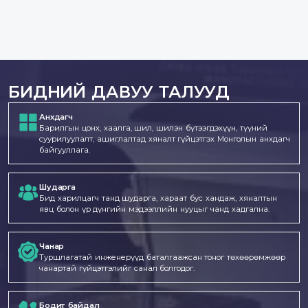
2023
БИДНИЙ ДАВУУ ТАЛУУД
Анхдагч
Барилгын цонх, хаалга, шил, шилэн бүтээгдэхүүн, түүний
суурилуулалт, ашиглалтад хяналт гүйцэтгэх Монголын анхдагч
байгууллага.
Шударга
Бид харилцагч танд шударга, хараат бус хандаж, хяналтын
явц болон үр дүнгийн мэдээллийн нууцыг чанд хадгална.
Чанар
Туршлагатай инженерүүд баталгаажсан тоног төхөөрөмжөөр
чанартай гүйцэтгэлийг санал болгодог.
Бодит байдал