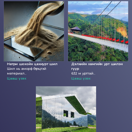
Натри шохойн цахиурт шил
Дэлхийн хамгийн урт шилэн
Шил нь аморф бүтэцтэй
гүүр
материал...
632 м урттай...
Цааш үзэх
Цааш үзэх