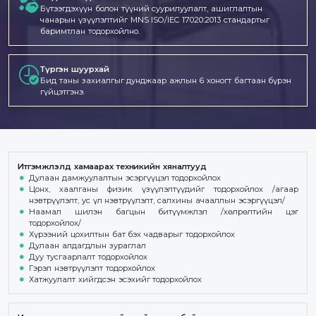
Бүтээгдэхүүн болон түүний суурилуулалт, ашиглалтын
чанарын үзүүлэлтийг MNS ISO/IEC 17020:2013 стандартыг
баримтлан тодорхойлно.
Түргэн шуурхай
Бид таны захиалгыг дунджаар ажлын 6 хоногт багтаан бүрэн
гүйцэтгэнэ.
Итгэмжлэлд хамаарах техникийн хяналтууд
Дулаан дамжуулалтын эсэргүүцэл тодорхойлох
Цонх, хаалганы физик үзүүлэлтүүдийг тодорхойлох /агаар
нэвтрүүлэлт, ус үл нэвтрүүлэлт, салхины ачааллын эсэргүүцэл/
Наамал шилэн багцын битүүмжлэл /хөлрөлтийн цэг
тодорхойлох/
Хүрээний цохилтын бат бэх чадварыг тодорхойлох
Дулаан алдагдлын зураглал
Дуу тусгаарлалт тодорхойлох
Гэрэл нэвтрүүлэлт тодорхойлох
Хатжуулалт хийгдсэн эсэхийг тодорхойлох