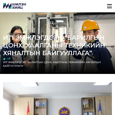
ИТГЭМЖЛЭГДСЭН “БАРИЛГЫН
ЦОНХ, ХААЛГАНЫ ТЕХНИКИЙН
ХЯНАЛТЫН БАЙГУУЛЛАГА”
НҮҮР
ИТГЭМЖЛЭГДСЭН “БАРИЛГЫН ЦОНХ, ХААЛГАНЫ ТЕХНИКИЙН ХЯНАЛТЫН
БАЙГУУЛЛАГА”