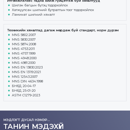
Итгэмжлэлээс гадна хийж гүйцэтгэж буй хяналтууд
Шилэн багцын бүтэц тодорхойлох
Хатжуулсан шилний бутралтын тоог тодорхойлох
Ламинат шилний хяналт
Техникийн хяналтад дагаж мөрдөж буй стандарт, норм дүрэм
MNS 5802:2007
MNS 5830:2007
MNS 5874:2008
MNS 4753:2011
MNS 4757:1999
MNS 4948:2000
MNS 4981:2000
MNS EN 13830:2023
MNS EN 13119:2021
MNS 12543:2007
MNS DIN 4634:1998
БНбД 20-04-17
БНбД 25-01-20
ASTM C1279-2023
МЭДЛЭГТ ДУСАЛ НЭМЭР...
ТАНИН МЭДЭХҮЙ