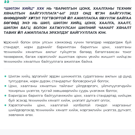
“ШИЛЭН ХИЙЦ” ХХК
НЬ “БАРИЛГЫН ЦОНХ, ХААЛГАНЫ ТЕХНИК
ХЯНАЛТЫН БАЙГУУЛЛАГА”-ЫГ 2023 ОНД ҮҮСГЭН БАЙГУУЛЖ,
ӨНӨӨДРИЙГ ХҮРТЭЛ ТОГТВОРТОЙ ҮЙЛ АЖИЛЛАГАА ЯВУУЛЖ БАЙГАА
БӨГӨӨД ЭНЭ НЬ ШИЛ, ШИЛЭН ХИЙЦ, ЦОНХ, ХААЛГА, ХААЛТ,
ШИЛЭН БАГЦ БОЛОН ХАТЖУУЛСАН ШИЛНИЙ ЧАНАРТ ХЯНАЛТ
ТАВИХ ҮЙЛ АЖИЛЛАГАА ЭРХЭЛДЭГ БАЙГУУЛЛАГА ЮМ.
Үндэсний болон олон улсын хэмжээнд хүчин төгөлдөр мөрдөгдөж буй
стандарт, норм дүрмийг баримтлан барилгын цонх, хаалганы
техникийн хяналтын ажлыг гүйцэтгэх бөгөөд баталгаажсан тоног
төхөөрөмж, багаж хэрэгслийг ашиглаж орчин үеийн жишигт нийцсэн
техникийн хяналтын байгууллага ажиллаж байна.
Шилэн хийц эдлэлийг эрдэм шинжилгээ, судалгааны ажлын үр дүнд
тулгуурлаж, норм дүрэм, стандартыг боловсронгуй болгох;
Цонх, хаалганы хяналтын тайланг үйлдвэрлэгч, үйлчлүүлэгчдийн
тохирлын үнэлгээ, тусгай зөвшөөрлийн суурь үнэлэмж болгох;
Баригдсан барилга байгууламжийн цонх, хаалга стандартад нийцэж
буй эсэхэд техникийн хяналт хийж, үнэлэлт дүгнэлт олгох;
Хэрэглэгчийн цонх, хаалгатай холбоотой гомдол маргааныг
шийдвэрлэхэд техникийн хяналт хийж, мэргэжлийн үнэлгээ, дүгнэлт,
зөвлөмж өгөх.
2021